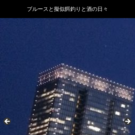
ブルースと擬似餌釣りと酒の日々