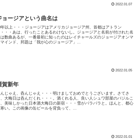
2022.01.07
ジョージアという曲名は
10年以上・・・ジョージアはアメリカジョージア州、首都はアトラン
タ・・・あは、行ったことあるわけないし。ジョージアと名前が付けれた名
曲は数曲あるが、一番最初に知ったのはレイチャールズのジョージアオンマ
イマインド、邦題は「我が心のジョージア」...
2022.01.05
謹賀新年
呑んじゃえ、呑んじゃえ・・・明けましておめでとうございます。さてさ
て、大晦日は呑んだくれ・・・。酒くれる人、良い人シュワ部屋のバジルこ
れ、美味しかった日本酒大晦日の新宿・・・雪がパラパラと。ほんと、都心
は寒い。この画像の缶ビールを背負って、...
2022.01.01