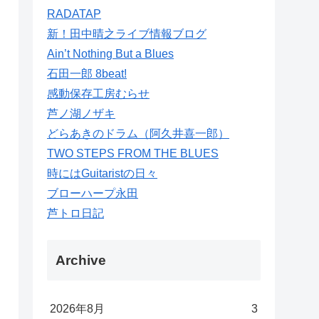
RADATAP
新！田中晴之ライブ情報ブログ
Ain’t Nothing But a Blues
石田一郎 8beat!
感動保存工房むらせ
芦ノ湖ノザキ
どらあきのドラム（阿久井喜一郎）
TWO STEPS FROM THE BLUES
時にはGuitaristの日々
ブローハープ永田
芦トロ日記
Archive
2026年8月
3