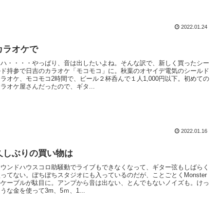
2022.01.24
カラオケで
リハ・・・・やっぱり、音は出したいよね。そんな訳で、新しく買ったシー
ルド持参で日吉のカラオケ「モコモコ」に。秋葉のオヤイデ電気のシールド
カラオケ、モコモコ2時間で、ビール２杯呑んで１人1,000円以下。初めての
ラオケ屋さんだったので、ギタ...
2022.01.16
久しぶりの買い物は
サウンドハウスコロ助騒動でライブもできなくなって、ギター弦もしばらく
買ってない。ぼちぼちスタジオにも入っているのだが、ことごとくMonster
のケーブルが駄目に。アンプから音は出ない、とんでもないノイズも。けっ
うな金を使って3m、5ｍ、1...