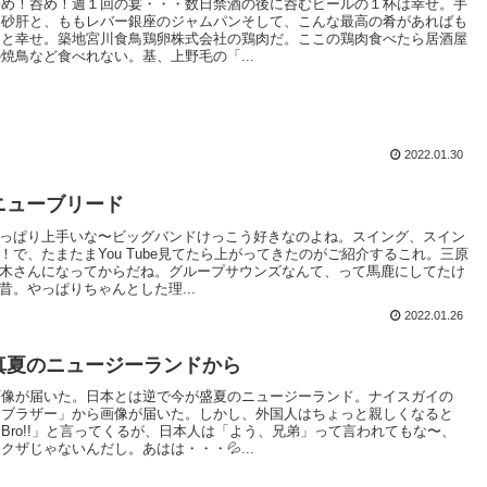
呑め！呑め！週１回の宴・・・数日禁酒の後に呑むビールの１杯は幸せ。手
羽砂肝と、ももレバー銀座のジャムパンそして、こんな最高の肴があればも
っと幸せ。築地宮川食鳥鶏卵株式会社の鶏肉だ。ここの鶏肉食べたら居酒屋
の焼鳥など食べれない。基、上野毛の「...
2022.01.30
ニューブリード
っぱり上手いな〜ビッグバンドけっこう好きなのよね。スイング、スイン
！で、たまたまYou Tube見てたら上がってきたのがご紹介するこれ。三原
木さんになってからだね。グループサウンズなんて、って馬鹿にしてたけ
昔。やっぱりちゃんとした理...
2022.01.26
真夏のニュージーランドから
画像が届いた。日本とは逆で今が盛夏のニュージーランド。ナイスガイの
「ブラザー」から画像が届いた。しかし、外国人はちょっと親しくなると
「Bro!!」と言ってくるが、日本人は「よう、兄弟」って言われてもな〜、
クザじゃないんだし。あはは・・・💦...