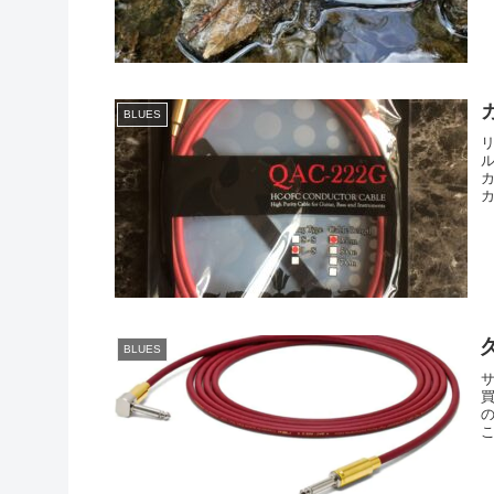
BLUES
カ
BLUES
こ