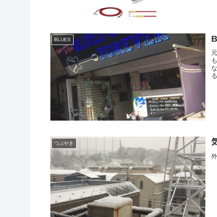
B
BLUES
元
る
つぶやき