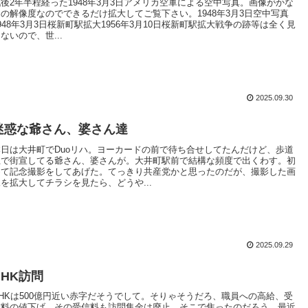
戦後2年半程経った1948年3月3日アメリカ空軍による空中写真。画像がかな
りの解像度なのでできるだけ拡大してご覧下さい。1948年3月3日空中写真
948年3月3日桜新町駅拡大1956年3月10日桜新町駅拡大戦争の跡等は全く見
ないので、世...
2025.09.30
迷惑な爺さん、婆さん達
本日は大井町でDuoリハ。ヨーカードの前で待ち合せしてたんだけど、歩道
上で街宣してる爺さん、婆さんが。大井町駅前で結構な頻度で出くわす。初
めて記念撮影をしてあげた。てっきり共産党かと思ったのだが、撮影した画
像を拡大してチラシを見たら、どうや...
2025.09.29
NHK訪問
NHKは500億円近い赤字だそうでして。そりゃそうだろ、職員への高給、受
信料の値下げ。その受信料も訪問集金は廃止。そこで焦ったのだろう、最近