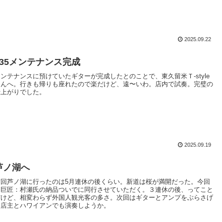
2025.09.22
335メンテナンス完成
メンテナンスに預けていたギターが完成したとのことで、東久留米Ｔ-style
さんへ。行きも帰りも座れたので楽だけど、遠〜いわ。店内で試奏。完璧の
仕上がりでした。
2025.09.19
芦ノ湖へ
前回芦ノ湖に行ったのは5月連休の後くらい。新道は桜が満開だった。今回
も巨匠：村瀬氏の納品ついでに同行させていただく。３連休の後、ってこと
だけど、相変わらず外国人観光客の多さ。次回はギターとアンプをぶらさげ
て店主とハワイアンでも演奏しようか。