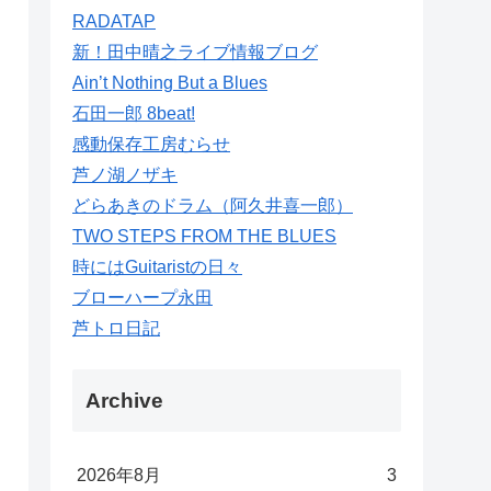
RADATAP
新！田中晴之ライブ情報ブログ
Ain’t Nothing But a Blues
石田一郎 8beat!
感動保存工房むらせ
芦ノ湖ノザキ
どらあきのドラム（阿久井喜一郎）
TWO STEPS FROM THE BLUES
時にはGuitaristの日々
ブローハープ永田
芦トロ日記
Archive
2026年8月
3