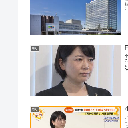
に
怒り
A
怒り