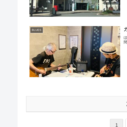
BLUES
間
1