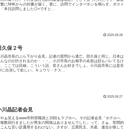
頻繁にNHKからの封書が届く。更に、訪問でインターホンを鳴らす。ポスト
「本日訪問しました◎×ですと...
2025.09.28
田久保２号
小川晶市長のぶら下がり会見。記者の質問から逃亡。田久保と同じ。日本は
こんなのが許されるのか・・・。小川市長のお相手の名前は顔もバレてるけ
ど、ここでは目線。こういう話、皆さんお好きでしょ。小川晶市長には是非
Vに出演して欲しい。キュウリ・ナス...
2025.09.27
小川晶記者会見
いやぁ笑えるwww市幹部職員と10回もラブホへ。その記者会見「ホテルへ
は複数回行きましたが男女の関係はありませんでした」って、さぁ、世間的
にこんな言い訳通用するわけない。さすが、立憲民主、共産、連合が推して