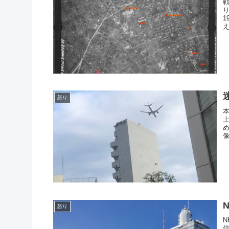
1
え
怒り
怒り