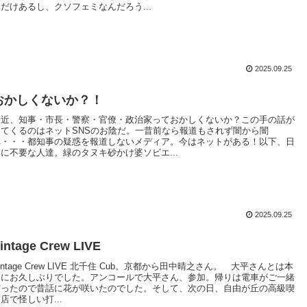
ただけあるし、クソフェミなんだろう...
2025.09.25
おかしくないか？！
最近、知事・市長・警察・官僚・政治家っておかしくないか？この手の話が
出てくるのはネットSNSのお陰だ。一昔前なら報道もされず闇から闇
へ・・・都知事の疑惑を報道しないメディア。今はネットがある！以下、日
本に不要な人達。緑のタヌキ砂かけ婆ソビエ...
2025.09.25
intage Crew LIVE
intage Crew LIVE 北千住 Cub。京都から田中晴之さん。 大平さんとは本
当にお久しぶりでした。アンコールで大平さん、参加。帰りは電車がご一緒
だったので昔話に花が咲いたのでした。そして、次の日、自由が丘の高級喫
店で怪しい打...