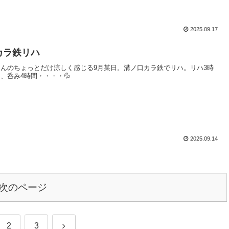
2025.09.17
カラ鉄リハ
ほんのちょっとだけ涼しく感じる9月某日。溝ノ口カラ鉄でリハ。リハ3時
、呑み4時間・・・・💦
2025.09.14
次のページ
次
2
3