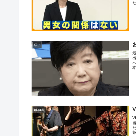
怒り
V
BLUES
V
茶