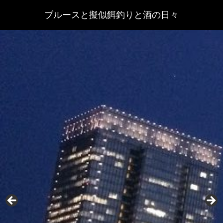
ブルースと擬似餌釣りと酒の日々