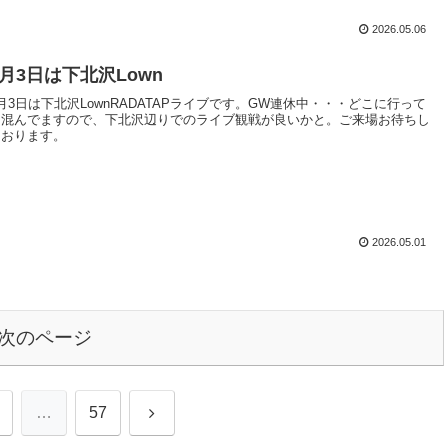
2026.05.06
5月3日は下北沢Lown
月3日は下北沢LownRADATAPライブです。GW連休中・・・どこに行って
も混んでますので、下北沢辺りでのライブ観戦が良いかと。ご来場お待ちし
ております。
2026.05.01
次のページ
次
…
57