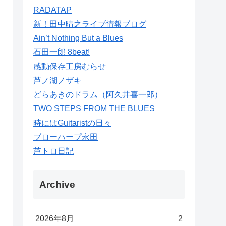
RADATAP
新！田中晴之ライブ情報ブログ
Ain’t Nothing But a Blues
石田一郎 8beat!
感動保存工房むらせ
芦ノ湖ノザキ
どらあきのドラム（阿久井喜一郎）
TWO STEPS FROM THE BLUES
時にはGuitaristの日々
ブローハープ永田
芦トロ日記
Archive
2026年8月
2