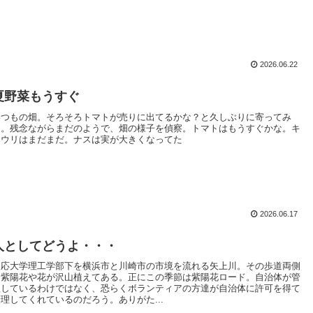
2026.06.22
夏野菜もうすぐ
いつもの畑。そろそろトマトが売りに出てるかな？と久しぶりに寄ってみ
た。残念ながらまだのようで、畑の様子を偵察。トマトはもうすぐかな。キ
ュウリはまだまだ。ナスは実が大きくなってた
2026.06.17
人としてどうよ・・・
慶応大学理工学部下を横浜市と川崎市の市境を流れる矢上川。その歩道両側
に紫陽花や花が沢山植えてある。正にこの季節は紫陽花ロード。自治体が管
理しているわけではなく、恐らくボランティアの方達が自治体に許可を得て
管理してくれているのだろう。ありがた...