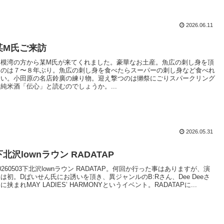
2026.06.11
某M氏ご来訪
相模湾の方から某M氏が来てくれました。豪華なお土産。魚広の刺し身を頂
くのは７〜８年ぶり。魚広の刺し身を食べたらスーパーの刺し身など食べれ
ない。小田原の名店鈴廣の練り物。迎え撃つのは獺祭にごりスパークリング
と純米酒「伝心」と読むのでしょうか。...
2026.05.31
下北沢lownラウン RADATAP
0260503下北沢lownラウン RADATAP。何回か行った事はありますが、演
は初。Dぱいせん氏にお誘いを頂き、異ジャンルのB:Rさん、Dee Deeさ
に挟まれMAY LADIES’ HARMONYというイベント。RADATAPに...