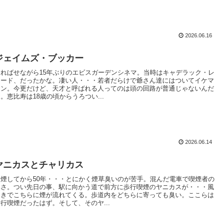
2026.06.16
ジェイムズ・ブッカー
遅ればせながら15年ぶりのエビスガーデンシネマ。当時はキャデラック・レ
コード、だったかな。凄い人・・・若者だらけで爺さん達にはついてイケマ
セン。今更だけど、天才と呼ばれる人ってのは頭の回路が普通じゃないんだ
。恵比寿は18歳の頃からうろつい...
2026.06.14
ヤニカスとチャリカス
禁煙してから50年・・・とにかく煙草臭いのが苦手。混んだ電車で喫煙者の
臭さ。つい先日の事、駅に向かう道で前方に歩行喫煙のヤニカスが・・・風
向きでこちらに煙が流れてくる。歩道内をどちらに寄っても臭い。ここらは
歩行喫煙だったはず。そして、そのヤ...