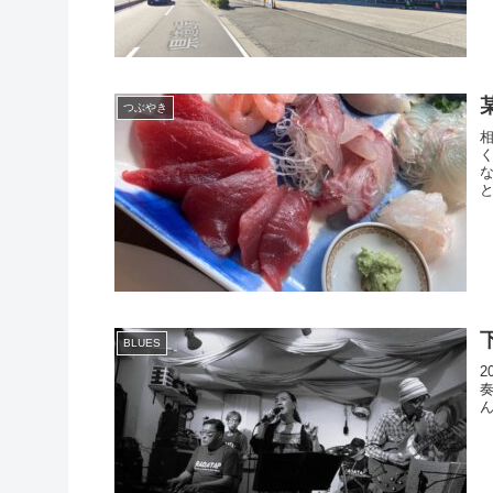
つぶやき
BLUES
2
奏
ん