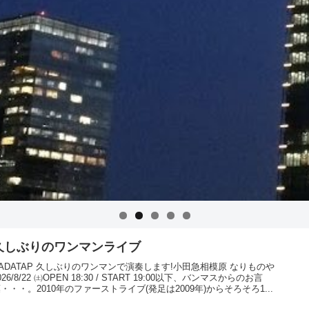
久しぶりのワンマンライブ
ADATAP 久しぶりのワンマンで演奏します!小田急相模原 なりものや
026/8/22 ㈯OPEN 18:30 / START 19:00以下、バンマスからのお言
・・・。2010年のファーストライブ(発足は2009年)からそろそろ1...