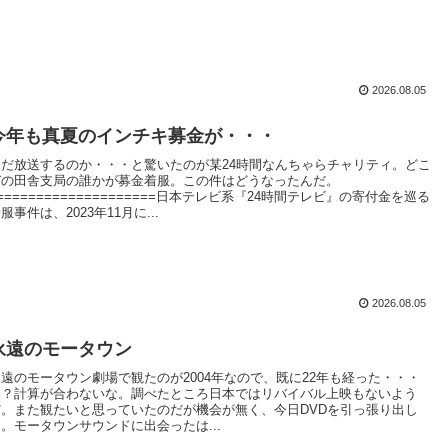
2026.08.05
今年も真夏のインチキ募金が・・・
まだ放送するのか・・・と驚いたのが某24時間なんちゃらチャリティ。どこ
ぞの田舎支局の誰かが募金着服。この件はどうなったんだ。
====================日本テレビ系『24時間テレビ』の寄付金を巡る
服事件は、2023年11月に...
2026.08.05
永遠のモータウン
永遠のモータウン劇場で観たのが2004年なので、既に22年も経った・・・
ん？計算が合わないな。調べたところ日本ではリバイバル上映もないよう
だ。また観たいと思っていたのだが機会が無く、今日DVDを引っ張り出し
た。モータウンサウンドに出会ったは...