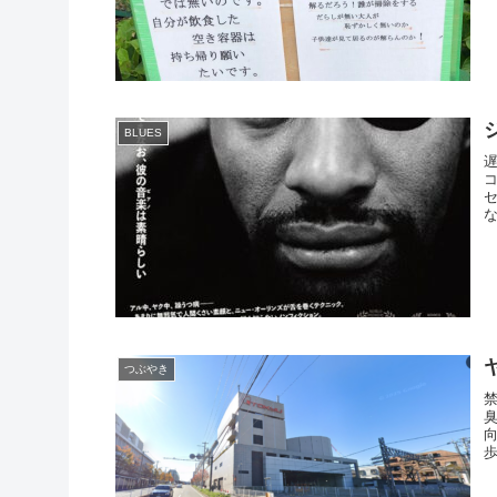
BLUES
な
つぶやき