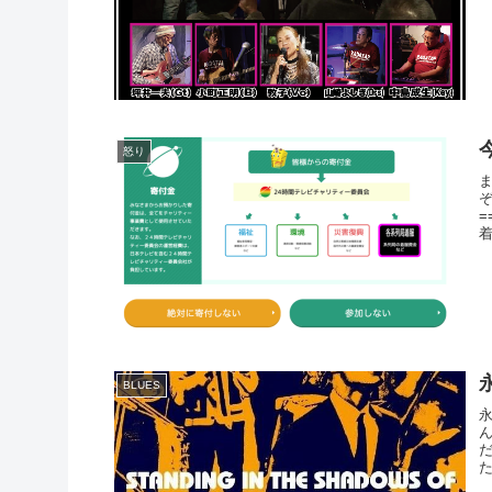
怒り
=
着
BLUES