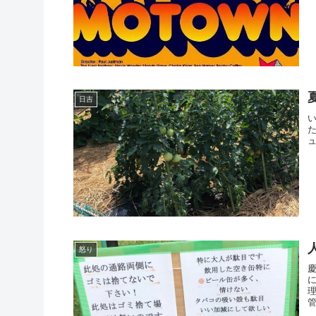
日吉
怒り