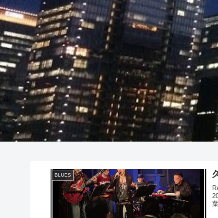
BLUES
R
2
葉