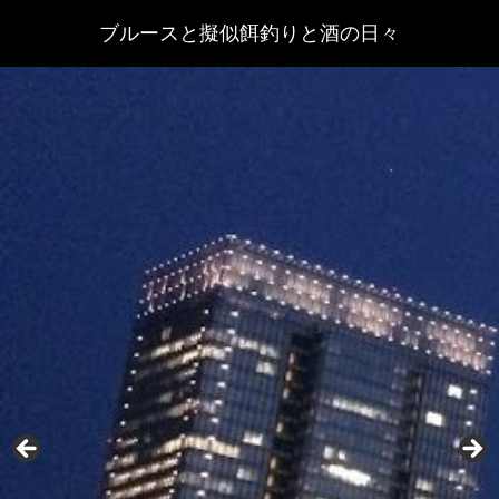
ブルースと擬似餌釣りと酒の日々