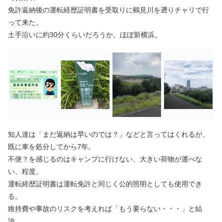
免許返納後の運転経歴証明書を受取りに鶴見川を遡りチャリで行
って来た。
土手沿いに約30分くらいだろうか。ほぼ新横浜。
知人達は「まだ返納は早いのでは？」などと言ってはくれるが、
既に車を処分してから7年。
不便？を感じるのはキャンプに行けない、大きい荷物が運べな
い、程度。
運転経歴証明書は運転免許と同じく公的照明としても使用でき
る。
維持費や事故のリスクを考えれば「もう要らない・・・」と結
論。