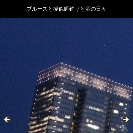
ブルースと擬似餌釣りと酒の日々