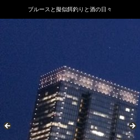
ブルースと擬似餌釣りと酒の日々