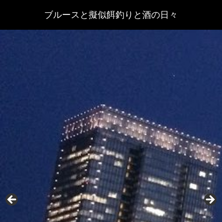
ブルースと擬似餌釣りと酒の日々