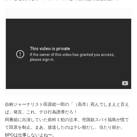
自称ジャーナリスト田原総一郎の「（高市）死んでしまえと言え
ば」発言。これ、テロ行為誘導だろ！
同番組に出演していた前科１犯の辻本、売国奴スパイ福島が慌て
て田原を制止。まあ、放送したのはテレ朝だし、当たり前か。
BPOは仕事しないよね〜。