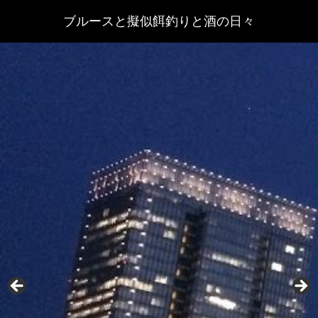
ブルースと擬似餌釣りと酒の日々