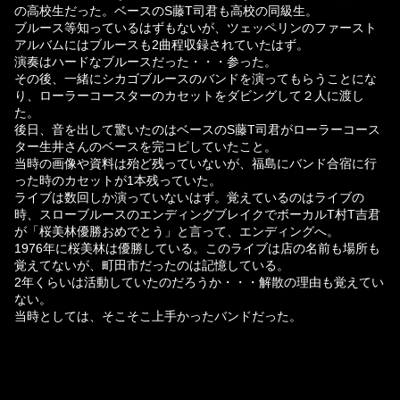
の高校生だった。ベースのS藤T司君も高校の同級生。
ブルース等知っているはずもないが、ツェッペリンのファースト
アルバムにはブルースも2曲程収録されていたはず。
演奏はハードなブルースだった・・・参った。
その後、一緒にシカゴブルースのバンドを演ってもらうことにな
り、ローラーコースターのカセットをダビングして２人に渡し
た。
後日、音を出して驚いたのはベースのS藤T司君がローラーコース
ター生井さんのベースを完コピしていたこと。
当時の画像や資料は殆ど残っていないが、福島にバンド合宿に行
った時のカセットが1本残っていた。
ライブは数回しか演っていないはず。覚えているのはライブの
時、スローブルースのエンディングブレイクでボーカルT村T吉君
が「桜美林優勝おめでとう」と言って、エンディングへ。
1976年に桜美林は優勝している。このライブは店の名前も場所も
覚えてないが、町田市だったのは記憶している。
2年くらいは活動していたのだろうか・・・解散の理由も覚えてい
ない。
当時としては、そこそこ上手かったバンドだった。