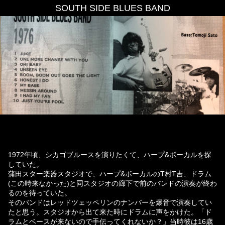
SOUTH SIDE BLUES BAND
1972年頃、シカゴブルースを演りたくて、ハープ&ボーカルを探
していた。
蒲田スター楽器スタジオで、ハープ&ボーカルのT村T吉、ドラム
(この時来なかった)と同スタジオの廊下で前のバンドの演奏が終わ
るのを待っていた。
そのバンドはレッドツェッペリンのナンバーを爆音で演奏してい
たと思う。スタジオから出て来た時にドラムに声をかけた。「ド
ラムとベースが来ないので手伝ってくれないか？」当時彼は16歳